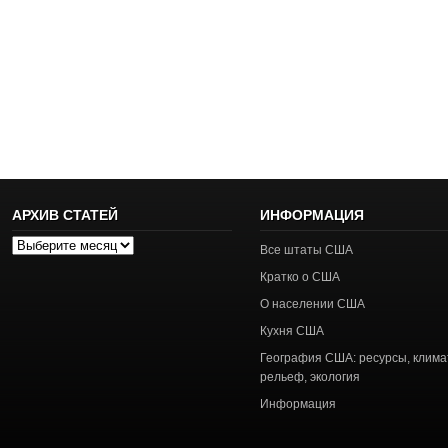
АРХИВ СТАТЕЙ
ИНФОРМАЦИЯ
Архив
Все штаты США
статей
Кратко о США
О населении США
Кухня США
География США: ресурсы, клима
рельеф, экология
Информация