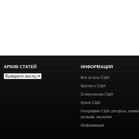
АРХИВ СТАТЕЙ
ИНФОРМАЦИЯ
Архив
Все штаты США
статей
Кратко о США
О населении США
Кухня США
География США: ресурсы, клима
рельеф, экология
Информация