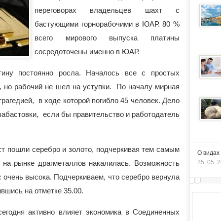
переговорах
владельцев шахт с
бастующими горнорабочими в ЮАР. 80 %
всего мирового выпуска платины
сосредоточены именно в ЮАР.
тину постоянно росла. Началось все с простых
, но рабочий не шел на уступки. По началу мирная
рагедией, в ходе которой погибло 45 человек. Дело
забастовки, если бы правительство и работодатель
т пошли серебро и золото, подчеркивая тем самым
О видах
 на рынке драгметаллов накалилась. Возможность
25. 05. 
с очень высока. Подчеркиваем, что серебро вернула
вшись на отметке 35.00.
егодня активно влияет экономика в Соединенных