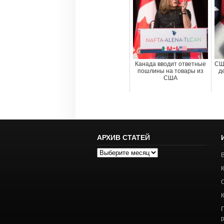
Канада вводит ответные
СШ
пошлины на товары из
д
США
АРХИВ СТАТЕЙ
Архив
статей