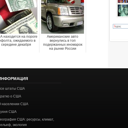
А находится на пороге
Американские авто
ефолта, ожидаемого в
вернулись в топ
середине декабря
подержанных иномарок
на рынке России
ИНФОРМАЦИЯ
Все штаты США
Кратко о США
О населении США
Кухня США
География США: ресурсы, климат,
рельеф, экология