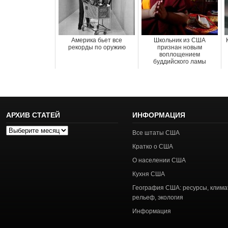
Америка бьет все
Школьник из США
рекорды по оружию
признан новым
воплощением
буддийского ламы
АРХИВ СТАТЕЙ
ИНФОРМАЦИЯ
Архив
Все штаты США
статей
Кратко о США
О населении США
Кухня США
География США: ресурсы, клима
рельеф, экология
Информация