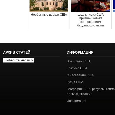
Необычные церкви США
Школьник из США
признан новым
воплощением
буддийского ламы
АРХИВ СТАТЕЙ
ИНФОРМАЦИЯ
Архив
Все штаты США
статей
Кратко о США
О населении США
Кухня США
География США: ресурсы, клима
рельеф, экология
Информация