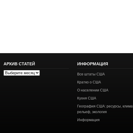
АРХИВ СТАТЕЙ
ИНФОРМАЦИЯ
Архив
Все штаты США
статей
Кратко о США
О населении США
Кухня США
География США: ресурсы, клима
рельеф, экология
Информация