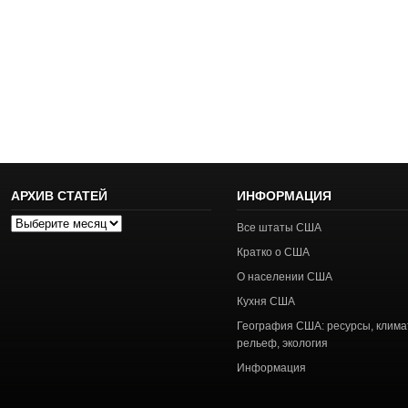
АРХИВ СТАТЕЙ
ИНФОРМАЦИЯ
Архив
Все штаты США
статей
Кратко о США
О населении США
Кухня США
География США: ресурсы, клима
рельеф, экология
Информация