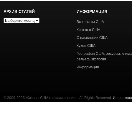
АРХИВ СТАТЕЙ
ИНФОРМАЦИЯ
Архив
Все штаты США
статей
Кратко о США
О населении США
Кухня США
География США: ресурсы, клима
рельеф, экология
Информация
© 2009-2026 Жизнь в США глазами россиян. All Rights Reserved.
Информац