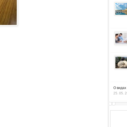
О видах
25. 05. 