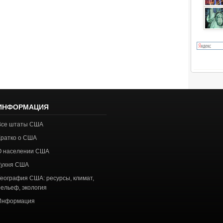
ИНФОРМАЦИЯ
Все штаты США
Кратко о США
О населении США
Кухня США
География США: ресурсы, климат,
рельеф, экология
Информация