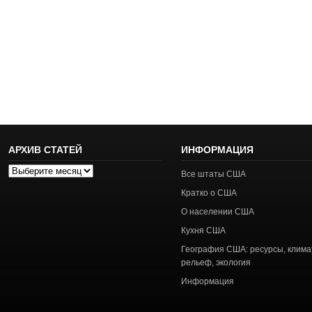
АРХИВ СТАТЕЙ
ИНФОРМАЦИЯ
Архив
Все штаты США
статей
Кратко о США
О населении США
Кухня США
География США: ресурсы, клима
рельеф, экология
Информация