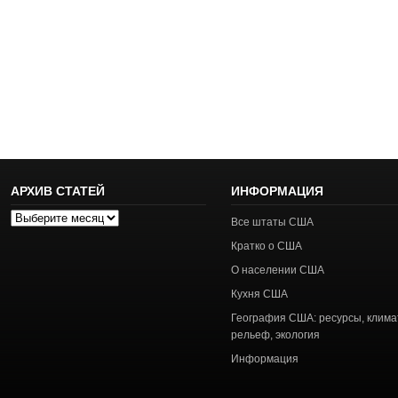
АРХИВ СТАТЕЙ
ИНФОРМАЦИЯ
Архив
Все штаты США
статей
Кратко о США
О населении США
Кухня США
География США: ресурсы, клима
рельеф, экология
Информация