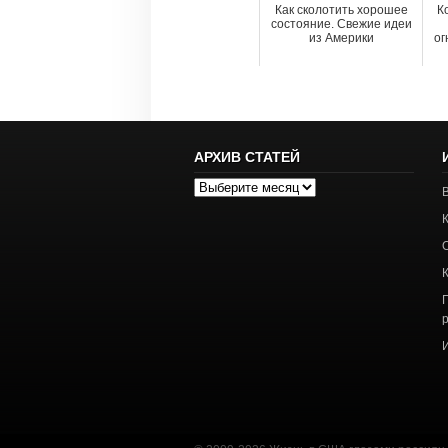
Как сколотить хорошее
К
состояние. Свежие идеи
из Америки
ог
АРХИВ СТАТЕЙ
Архив
статей