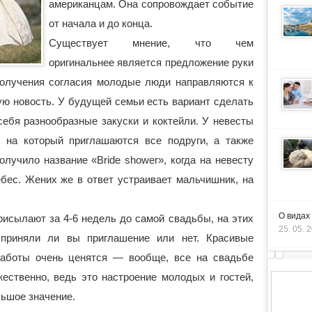
американцам. Она сопровождает событие
от начала и до конца.
Существует мнение, что чем
оригинальнее является предложение руки
олучения согласия молодые люди направляются к
ю новость. У будущей семьи есть вариант сделать
себя разнообразные закуски и коктейли. У невесты
, на который приглашаются все подруги, а также
лучило название «Bride shower», когда на невесту
бес. Жених же в ответ устраивает мальчишник, на
.
О видах
исылают за 4-6 недель до самой свадьбы, на этих
25. 05. 
 приняли ли вы приглашение или нет. Красивые
работы очень ценятся — вообще, все на свадьбе
ественно, ведь это настроение молодых и гостей,
ьшое значение.