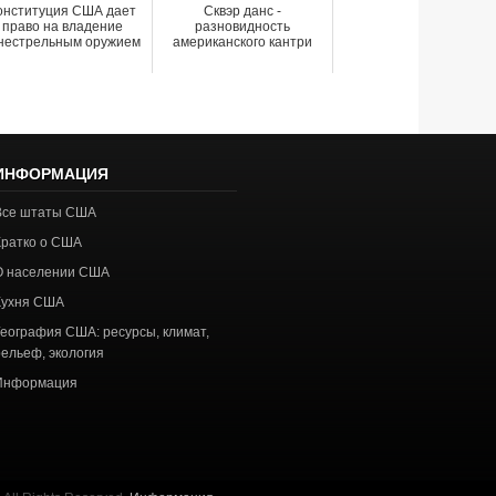
онституция США дает
Сквэр данс -
право на владение
разновидность
нестрельным оружием
американского кантри
ИНФОРМАЦИЯ
Все штаты США
Кратко о США
О населении США
Кухня США
География США: ресурсы, климат,
рельеф, экология
Информация