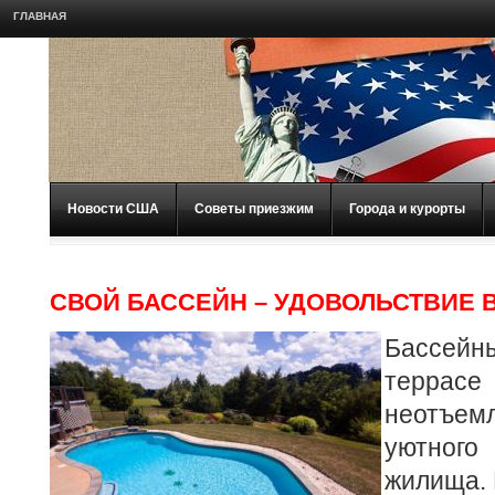
ГЛАВНАЯ
Новости США
Советы приезжим
Города и курорты
СВОЙ БАССЕЙН – УДОВОЛЬСТВИЕ 
Бассейн
террасе
неотъем
уютног
жилища. 