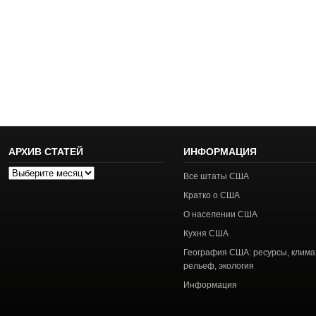
АРХИВ СТАТЕЙ
ИНФОРМАЦИЯ
Архив
Все штаты США
статей
Кратко о США
О населении США
Кухня США
География США: ресурсы, клима
рельеф, экология
Информация