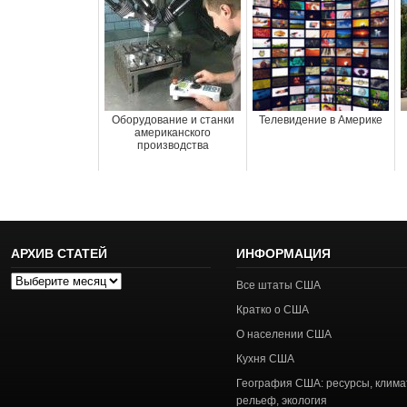
Оборудование и станки
Телевидение в Америке
американского
производства
АРХИВ СТАТЕЙ
ИНФОРМАЦИЯ
Архив
Все штаты США
статей
Кратко о США
О населении США
Кухня США
География США: ресурсы, клима
рельеф, экология