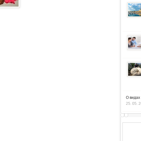
О видах
25. 05. 