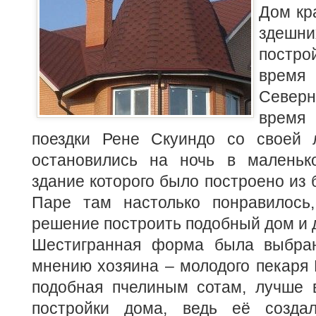
Дом кр
здеш
постр
время
Север
врем
поездки Рене Скуиндо со своей 
остановились на ночь в маленьк
здание которого было построено из 
Паре там настолько понравилось
решение построить подобный дом и д
Шестигранная форма была выбран
мнению хозяина – молодого пекаря 
подобная пчелиным сотам, лучше в
постройки дома, ведь её созда