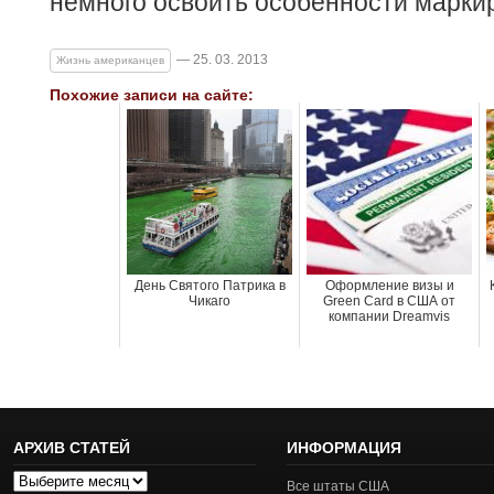
немного освоить особенности марки
— 25. 03. 2013
Жизнь американцев
Похожие записи на сайте:
День Святого Патрика в
Оформление визы и
Чикаго
Green Card в США от
компании Dreamvis
АРХИВ СТАТЕЙ
ИНФОРМАЦИЯ
Архив
Все штаты США