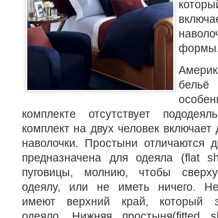
котор
включа
навол
формы
Америк
бель
особен
комплекте отсутствует пододеял
комплект на двух человек включает 
наволочки. Простыни отличаются д
предназначена для одеяла (flat s
пуговицы, молнию, чтобы сверху
одеялу, или не иметь ничего. Н
имеют верхний край, который з
одеяло. Нижняя простыня(fitted s