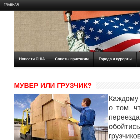
ГЛАВНАЯ
Новости США
Советы приезжим
Города и курорты
МУВЕР ИЛИ ГРУЗЧИК?
Каждому
о том, ч
перее
обойти
грузчик