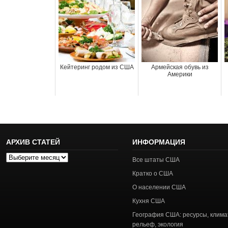
Кейтеринг родом из США
Армейская обувь из
Америки
АРХИВ СТАТЕЙ
ИНФОРМАЦИЯ
Архив
Все штаты США
статей
Кратко о США
О населении США
Кухня США
География США: ресурсы, клима
рельеф, экология