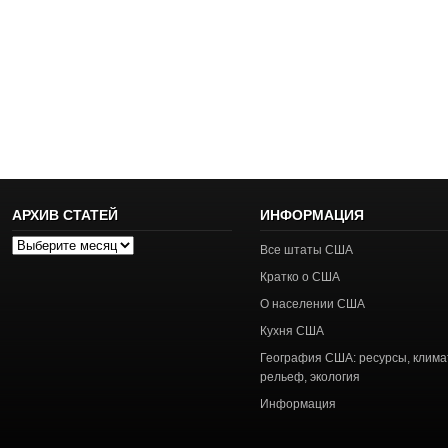
АРХИВ СТАТЕЙ
ИНФОРМАЦИЯ
Архив
Все штаты США
статей
Кратко о США
О населении США
Кухня США
География США: ресурсы, клима
рельеф, экология
Информация