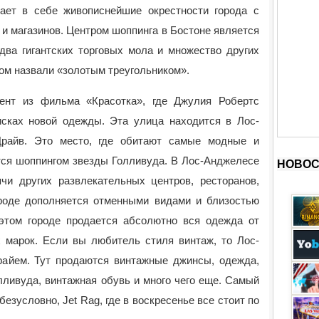
ает в себе живописнейшие окрестности города с
и магазинов. Центром шоппинга в Бостоне является
два гигантских торговых мола и множество других
ром назвали «золотым треугольником».
ент из фильма «Красотка», где Джулия Робертс
исках новой одежды. Эта улица находится в Лос-
Драйв. Это место, где обитают самые модные и
тся шоппингом звезды Голливуда. В Лос-Анджелесе
НОВОС
чи других развлекательных центров, ресторанов,
ороде дополняется отменными видами и близостью
этом городе продается абсолютно вся одежда от
марок. Если вы любитель стиля винтаж, то Лос-
райем. Тут продаются винтажные джинсы, одежда,
лливуда, винтажная обувь и много чего еще. Самый
езусловно, Jet Rag, где в воскресенье все стоит по