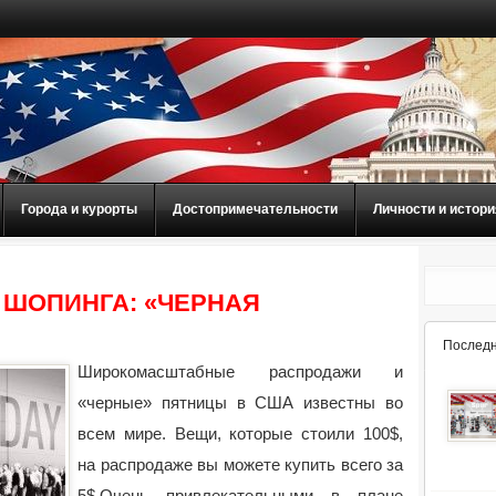
Города и курорты
Достопримечательности
Личности и истори
 ШОПИНГА: «ЧЕРНАЯ
Последн
Широкомасштабные распродажи и
«черные» пятницы в США известны во
всем мире. Вещи, которые стоили 100$,
на распродаже вы можете купить всего за
5$.
Очень привлекательными в плане