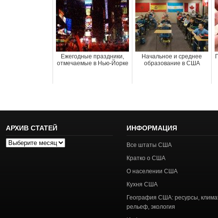
Ежегодные праздники,
Начальное и среднее
отмечаемые в Нью-Йорке
образование в США
АРХИВ СТАТЕЙ
ИНФОРМАЦИЯ
Архив
Все штаты США
статей
Кратко о США
О населении США
Кухня США
География США: ресурсы, клима
рельеф, экология