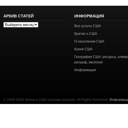
АРХИВ СТАТЕЙ
ИНФОРМАЦИЯ
Архив
Все штаты США
статей
Кратко о США
О населении США
Кухня США
География США: ресурсы, клима
рельеф, экология
Информация
© 2009-2026 Жизнь в США глазами россиян. All Rights Reserved.
Информац