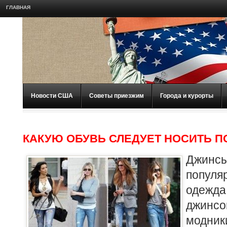
ГЛАВНАЯ
Новости США
Советы приезжим
Города и курорты
КАКУЮ ОБУВЬ СЛЕДУЕТ НОСИТЬ 
Джин
попул
одеж
джинсо
модни