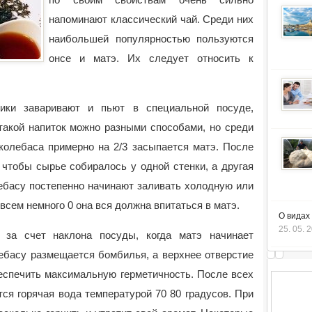
напоминают классический чай. Среди них
наибольшей популярностью пользуются
онсе и матэ. Их следует относить к
ики заваривают и пьют в специальной посуде,
такой напиток можно разными способами, но среди
колебаса примерно на 2/3 засыпается матэ. После
 чтобы сырье собиралось у одной стенки, а другая
лебасу постепенно начинают заливать холодную или
всем немного 0 она вся должна впитаться в матэ.
О видах
25. 05. 
я за счет наклона посуды, когда матэ начинает
ебасу размещается бомбилья, а верхнее отверстие
еспечить максимальную герметичность. После всех
ся горячая вода температурой 70 80 градусов. При