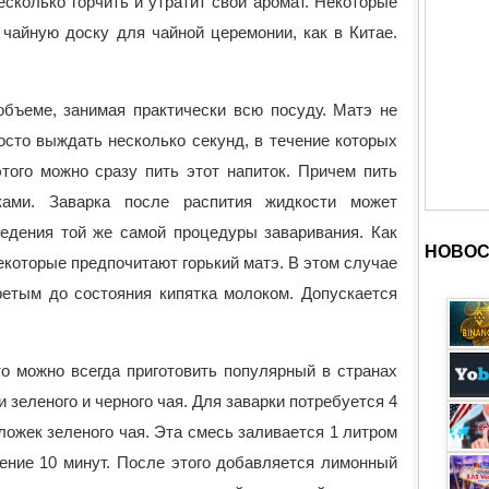
есколько горчить и утратит свой аромат. Некоторые
чайную доску для чайной церемонии, как в Китае.
объеме, занимая практически всю посуду. Матэ не
осто выждать несколько секунд, в течение которых
этого можно сразу пить этот напиток. Причем пить
ками. Заварка после распития жидкости может
ведения той же самой процедуры заваривания. Как
НОВОС
Некоторые предпочитают горький матэ. В этом случае
ретым до состояния кипятка молоком. Допускается
то можно всегда приготовить популярный в странах
 зеленого и черного чая. Для заварки потребуется 4
 ложек зеленого чая. Эта смесь заливается 1 литром
чение 10 минут. После этого добавляется лимонный