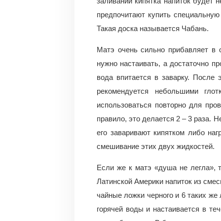
заливании кипятка напиток будет н
предпочитают купить специальную 
Такая доска называется Чабань.
Матэ очень сильно прибавляет в 
нужно настаивать, а достаточно пр
вода впитается в заварку. После 
рекомендуется небольшими глот
использоваться повторно для про
правило, это делается 2 – 3 раза. 
его заваривают кипятком либо наг
смешивание этих двух жидкостей.
Если же к матэ «душа не легла», 
Латинской Америки напиток из смеси
чайные ложки черного и 6 таких же
горячей воды и настаивается в те