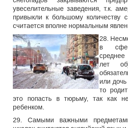
увеселительные заведения, т.к. ам
привыкли к большому количеству с
считается вполне нормальным явлен
28. Несм
в сфер
среднее
лет обу
обязате
или дочь
то роди
это попасть в тюрьму, так как н
ребенком.
29. Самыми важными предметам