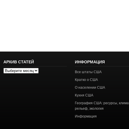
АРХИВ СТАТЕЙ
ИНФОРМАЦИЯ
Архив
Все штаты США
статей
Кратко о США
О населении США
Кухня США
География США: ресурсы, клима
рельеф, экология
Информация