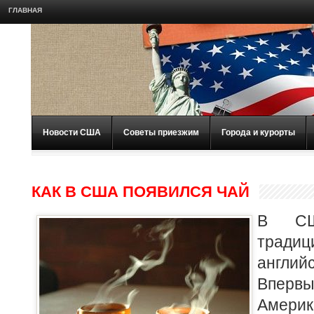
ГЛАВНАЯ
Новости США
Советы приезжим
Города и курорты
КАК В США ПОЯВИЛСЯ ЧАЙ
В СШ
тради
англий
Впер
Амери