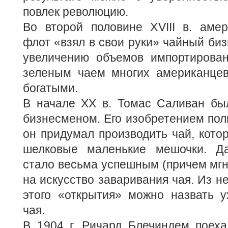
повлек революцию.
Во второй половине XVIII в. амер
флот «взял в свои руки» чайный биз
увеличению объемов импортированн
зеленым чаем многих американцев
богатыми.
В начале ХХ в. Томас Саливан б
бизнесменом. Его изобретением поль
он придумал производить чай, кото
шелковые маленькие мешочки. Да
стало весьма успешным (причем мгн
на искусство заваривания чая. Из н
этого «открытия» можно назвать у
чая.
В 1904 г. Ричард Блечиндем поеха