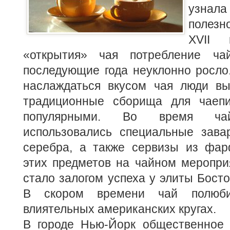
узнал
полезно
XVII 
«открытия» чая потребление ча
последующие года неуклонно росло
наслаждаться вкусом чая люди вы
традиционные сборища для чаепи
популярными.
Во время чай
использовались специальные зава
серебра, а также сервизы из фар
этих предметов на чайном меропри
стало залогом успеха у элиты Бост
В скором времени чай полюб
влиятельных американских кругах.
В городе Нью-Йорк общественное 