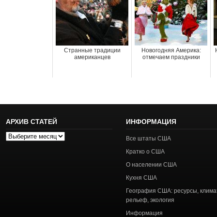
Странные традиции
Новогодняя Америка:
американцев
отмечаем праздники
АРХИВ СТАТЕЙ
ИНФОРМАЦИЯ
Архив
Все штаты США
статей
Кратко о США
О населении США
Кухня США
География США: ресурсы, клима
рельеф, экология
Информация