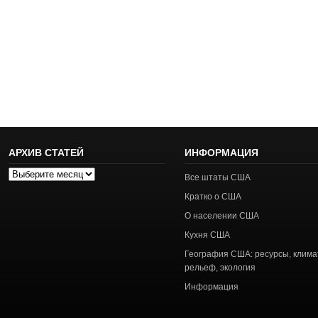
АРХИВ СТАТЕЙ
ИНФОРМАЦИЯ
Архив
Все штаты США
статей
Кратко о США
О населении США
Кухня США
География США: ресурсы, клима
рельеф, экология
Информация