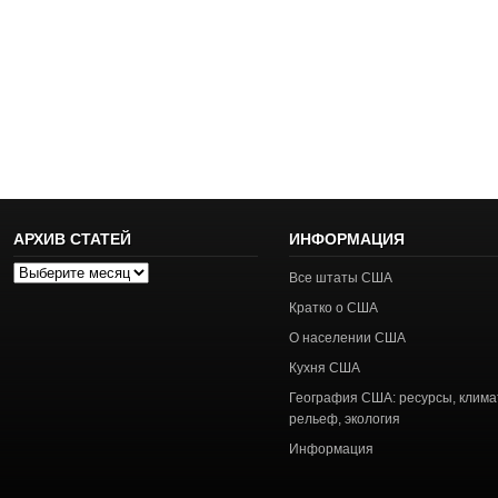
АРХИВ СТАТЕЙ
ИНФОРМАЦИЯ
Архив
Все штаты США
статей
Кратко о США
О населении США
Кухня США
География США: ресурсы, клима
рельеф, экология
Информация