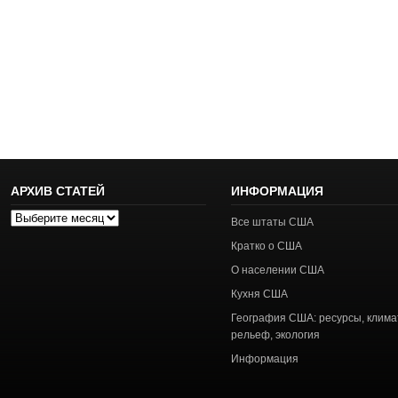
АРХИВ СТАТЕЙ
ИНФОРМАЦИЯ
Архив
Все штаты США
статей
Кратко о США
О населении США
Кухня США
География США: ресурсы, клима
рельеф, экология
Информация