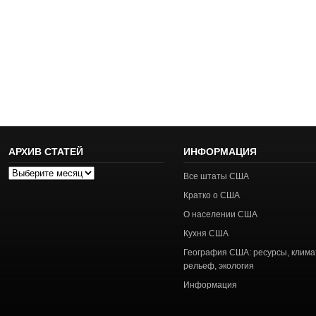
АРХИВ СТАТЕЙ
ИНФОРМАЦИЯ
Архив
Все штаты США
статей
Кратко о США
О населении США
Кухня США
География США: ресурсы, клима
рельеф, экология
Информация