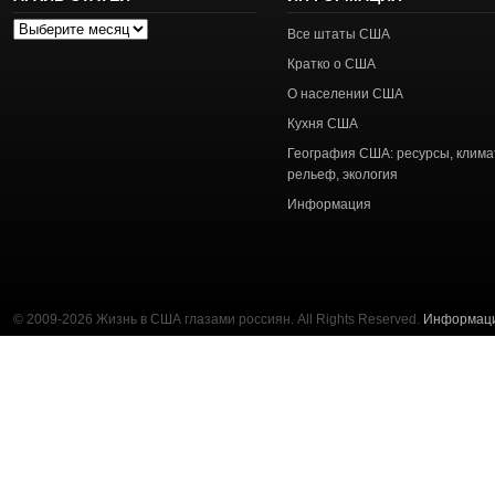
Архив
Все штаты США
статей
Кратко о США
О населении США
Кухня США
География США: ресурсы, клима
рельеф, экология
Информация
© 2009-2026 Жизнь в США глазами россиян. All Rights Reserved.
Информац