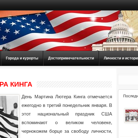
Города и курорты
Достопримечательности
Личности и истори
РА КИНГА
День Мартина Лютера Кинга отмечается
Последн
ежегодно в третий понедельник января. В
этот национальный праздник США
вспоминают о великом человеке,
чернокожем борце за свободу личности,