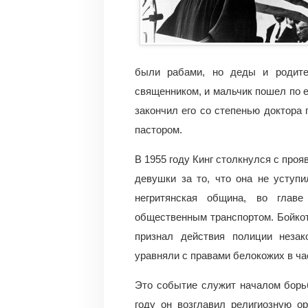
были рабами, но деды и родит
священником, и мальчик пошел по е
закончил его со степенью доктора 
пастором.
В 1955 году Кинг столкнулся с про
девушки за то, что она не уступ
негритянская община, во главе
общественным транспортом. Бойко
признал действия полиции незак
уравняли с правами белокожих в ч
Это событие служит началом борьб
году он возглавил религиозную о