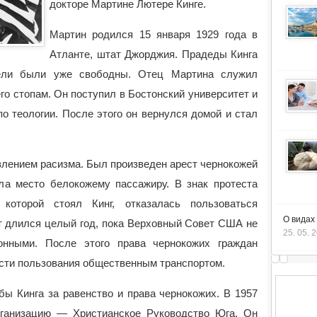
докторе Мартине Лютере Кинге.
Мартин родился 15 января 1929 года в
Атланте, штат Джорджия. Прадеды Кинга
ели были уже свободны. Отец Мартина служил
го стопам. Он поступил в Бостонский университет и
по теологии. После этого он вернулся домой и стал
явлением расизма. Был произведен арест чернокожей
ила место белокожему пассажиру. В знак протеста
 которой стоял Кинг, отказалась пользоваться
О видах
т длился целый год, пока Верховный Совет США не
25. 05. 
онными. После этого права чернокожих граждан
асти пользования общественным транспортом.
ы Кинга за равенство и права чернокожих. В 1957
рганизацию — Христианское Руководство Юга. Он