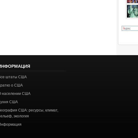
ИНФОРМАЦИЯ
Все штаты США
Кратко о США
О населении США
Кухня США
География США: ресурсы, климат,
рельеф, экология
Информация