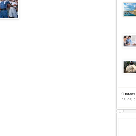
О видах
25. 05. 