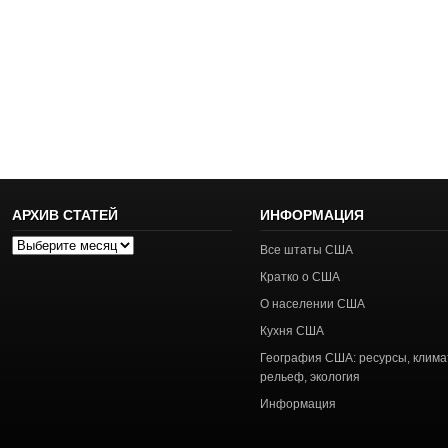
АРХИВ СТАТЕЙ
ИНФОРМАЦИЯ
Архив
Все штаты США
статей
Кратко о США
О населении США
Кухня США
География США: ресурсы, клима
рельеф, экология
Информация