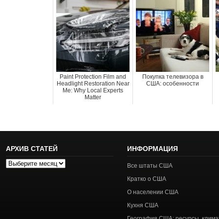
Paint Protection Film and
Покупка телевизора в
Headlight Restoration Near
США: особенности
Me: Why Local Experts
Matter
АРХИВ СТАТЕЙ
ИНФОРМАЦИЯ
Архив
Все штаты США
статей
Кратко о США
О населении США
Кухня США
География США: ресурсы, клима