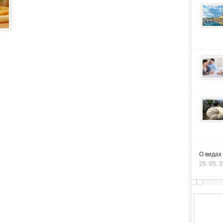
О видах
25. 05. 