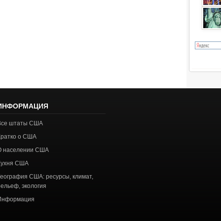
ИНФОРМАЦИЯ
Все штаты США
Кратко о США
О населении США
Кухня США
География США: ресурсы, климат,
рельеф, экология
Информация