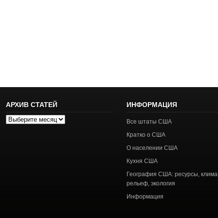
АРХИВ СТАТЕЙ
ИНФОРМАЦИЯ
Архив
Все штаты США
статей
Кратко о США
О населении США
Кухня США
География США: ресурсы, клима
рельеф, экология
Информация