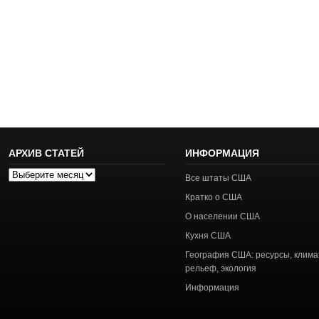
АРХИВ СТАТЕЙ
ИНФОРМАЦИЯ
Архив
Все штаты США
статей
Кратко о США
О населении США
Кухня США
География США: ресурсы, клима
рельеф, экология
Информация