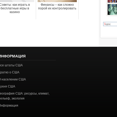
Советы: как играть в
Финансы – как сложно
бесплатные игры в
порой их контролировать
казино
ИНФОРМАЦИЯ
Все штаты США
Кратко о США
О населении США
Кухня США
География США: ресурсы, климат,
рельеф, экология
Информация