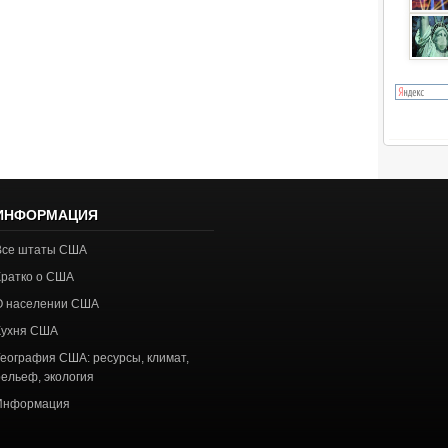
ИНФОРМАЦИЯ
Все штаты США
Кратко о США
О населении США
Кухня США
География США: ресурсы, климат,
рельеф, экология
Информация