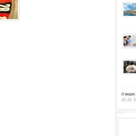
О видах
25. 05. 