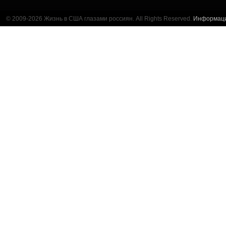
© 2009-2026 Жизнь в США глазами россиян. All Rights Reserved.
Информац