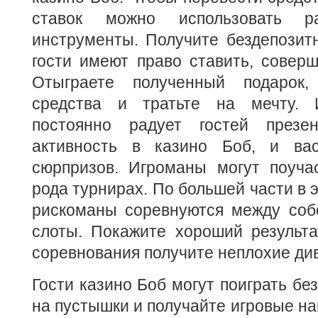
ставок можно использовать р
инструменты. Получите бездепозит
гости имеют право ставить, совер
Отыграете полученный подарок,
средства и тратьте на мечту. 
постоянно радует гостей презен
активность в казино Боб, и ва
сюрпризов. Игроманы могут поучас
рода турнирах. По большей части в э
рискоманы соревнуются между собо
слоты. Покажите хороший результа
соревнования получите неплохие ди
Гости казино Боб могут поиграть бе
на пустышки и получайте игровые на