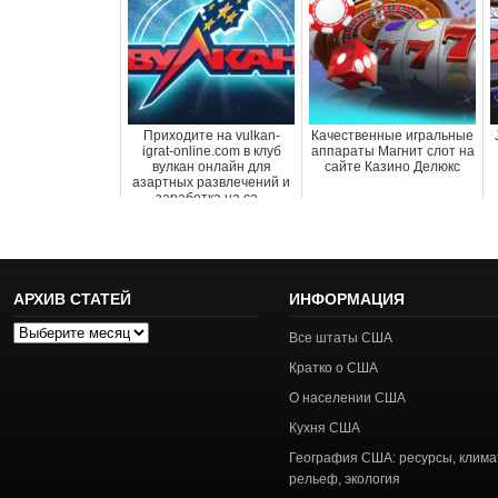
Приходите на vulkan-
Качественные игральные
igrat-online.com в клуб
аппараты Магнит слот на
вулкан онлайн для
сайте Казино Делюкс
азартных развлечений и
заработка на са...
АРХИВ СТАТЕЙ
ИНФОРМАЦИЯ
Архив
Все штаты США
статей
Кратко о США
О населении США
Кухня США
География США: ресурсы, клима
рельеф, экология