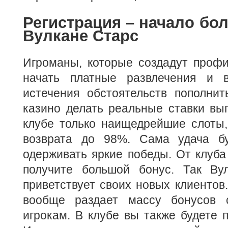
Регистрация – начало бо
Вулкане Старс
Игроманы, которые создадут профи
начать платные развлечения и в
истечения обстоятельств пополнит
казино делать реальные ставки выг
клубе только наищедрейшие слоты
возврата до 98%. Сама удача бу
одерживать яркие победы. От клуба
получите большой бонус. Так Ву
приветствует своих новых клиентов
вообще раздает массу бонусов 
игрокам. В клубе вы также будете 