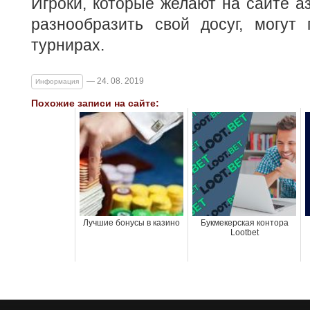
Игроки, которые желают на сайте 
разнообразить свой досуг, могут 
турнирах.
— 24. 08. 2019
Информация
Похожие записи на сайте:
Лучшие бонусы в казино
Букмекерская контора
Lootbet