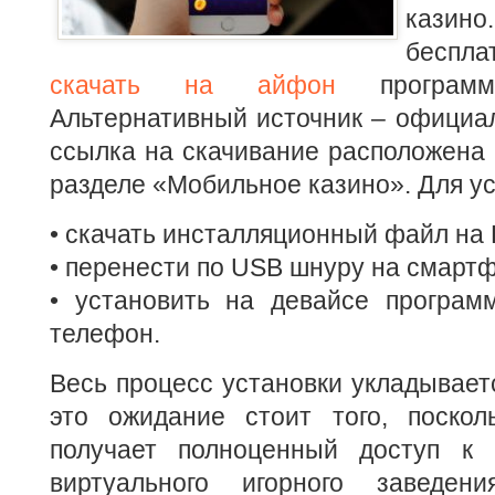
кази
бесп
скачать на айфон
программ
Альтернативный источник – официа
ссылка на скачивание расположена
разделе «Мобильное казино». Для ус
• скачать инсталляционный файл на 
• перенести по USB шнуру на смартф
• установить на девайсе программ
телефон.
Весь процесс установки укладываетс
это ожидание стоит того, поскол
получает полноценный доступ к 
виртуального игорного заведе