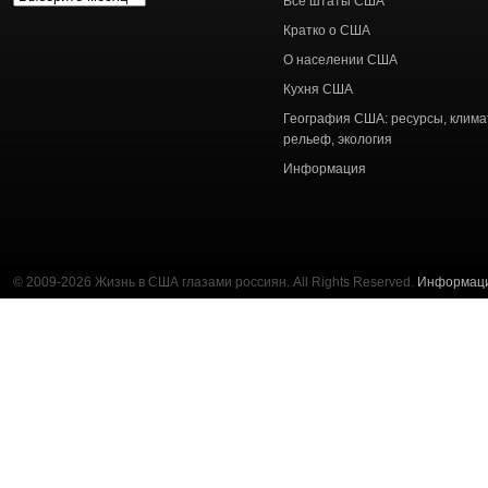
Все штаты США
статей
Кратко о США
О населении США
Кухня США
География США: ресурсы, клима
рельеф, экология
Информация
© 2009-2026 Жизнь в США глазами россиян. All Rights Reserved.
Информац