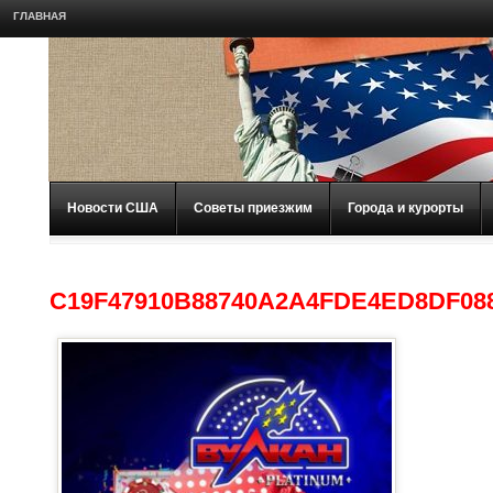
ГЛАВНАЯ
Новости США
Советы приезжим
Города и курорты
C19F47910B88740A2A4FDE4ED8DF08