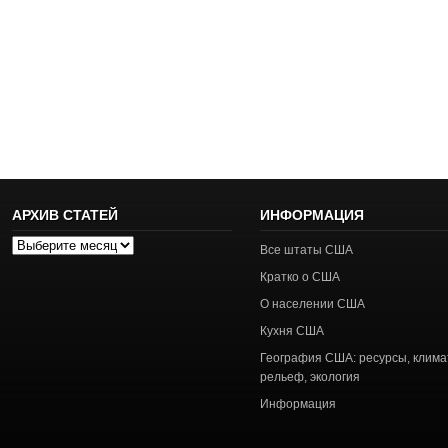
АРХИВ СТАТЕЙ
ИНФОРМАЦИЯ
Архив
Все штаты США
статей
Кратко о США
О населении США
Кухня США
География США: ресурсы, клима
рельеф, экология
Информация