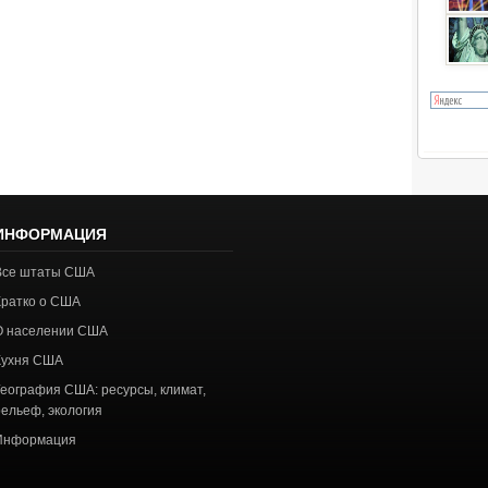
ИНФОРМАЦИЯ
Все штаты США
Кратко о США
О населении США
Кухня США
География США: ресурсы, климат,
рельеф, экология
Информация