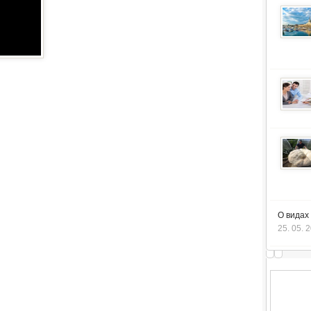
О видах
25. 05. 