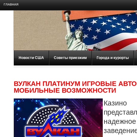
ГЛАВНАЯ
Новости США
Советы приезжим
Города и курорты
ВУЛКАН ПЛАТИНУМ ИГРОВЫЕ АВТ
МОБИЛЬНЫЕ ВОЗМОЖНОСТИ
Казино 
предст
надеж
заведе