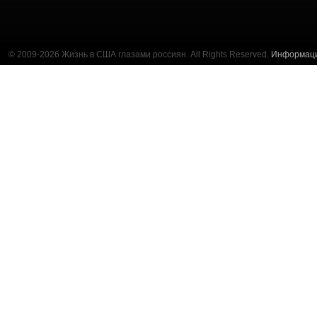
© 2009-2026 Жизнь в США глазами россиян. All Rights Reserved.
Информац