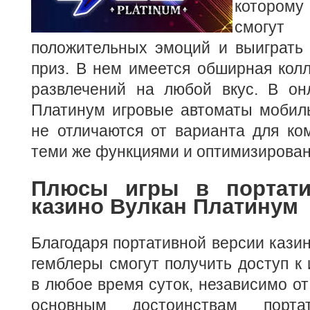
котором
смогут 
положительных эмоций и выиграть
приз.
В нем имеется обширная колл
развлечений на любой вкус. В он
Платинум игровые автоматы мобил
не отличаются от варианта для ко
теми же функциями и оптимизирова
Плюсы игры в портати
казино Вулкан Платинум
Благодаря портативной версии кази
гемблеры смогут получить доступ к
в любое время суток, независимо от
основным достоинствам портат