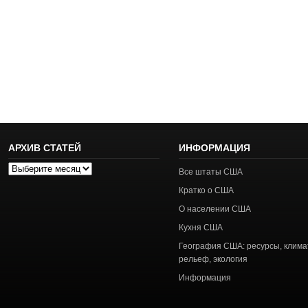
АРХИВ СТАТЕЙ
ИНФОРМАЦИЯ
Архив
Все штаты США
статей
Кратко о США
О населении США
Кухня США
География США: ресурсы, клима
рельеф, экология
Информация