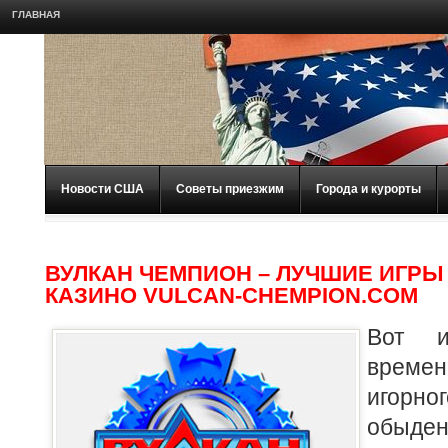
ГЛАВНАЯ
Новости США
Советы приезжим
Города и курорты
ВУЛКАН ЧЕМПИОН – ЛУЧШИЕ ИГРЫ
КАЗИНО VULCAN-CHEMPION.COM
Вот и
времен
игорно
обыде