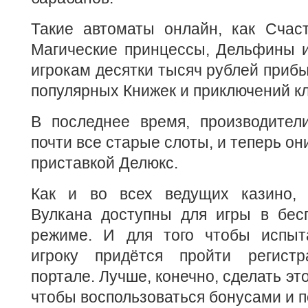
Такие автоматы онлайн, как Счас
Магические принцессы, Дельфины и
игрокам десятки тысяч рублей прибы
популярных Книжек и приключений кл
В последнее время, производител
почти все старые слоты, и теперь он
приставкой Делюкс.
Как и во всех ведущих казино, 
Вулкана доступны для игры в бес
режиме. И для того чтобы испыта
игроку придётся пройти регист
портале. Лучше, конечно, сделать эт
чтобы воспользоваться бонусами и п