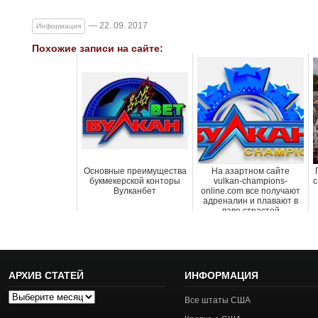
— 22. 09. 2017
Информация
Похожие записи на сайте:
Основные преимущества
На азартном сайте
букмекерской конторы
vulkan-champions-
с
Вулканбет
online.com все получают
адреналин и плавают в
лаве страстей
АРХИВ СТАТЕЙ
ИНФОРМАЦИЯ
Архив
Все штаты США
статей